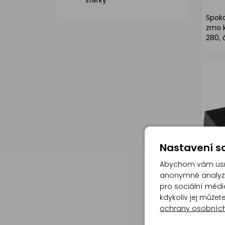
stěrky
Spoka
zrno 
280, č
Nastavení so
Abychom vám usna
anonymně analyzov
pro sociální média
kdykoliv jej může
ochrany osobníc
Spoka
4stra