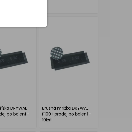
m, zrnitost 60
řížka DRYWAL
Brusná mřížka DRYWAL
dej po balení -
P100 !!prodej po balení -
10ks!!