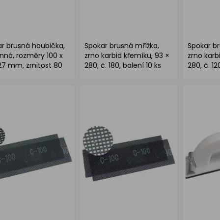
r brusná houbička,
Spokar brusná mřížka,
Spokar br
nná, rozměry 100 x
zrno karbid křemíku, 93 ×
zrno karb
27 mm, zrnitost 80
280, č. 180, balení 10 ks
280, č. 12