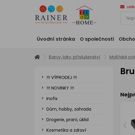
vel
Úvodní stránka
O společnosti
Obcho
Barvy, laky, příslušenství
Malířské po
Bru
!!! VÝPRODEJ !!!
!!! NOVINKY !!!
Nejp
Inofix
Dům, hobby, zahrada
Drogerie, praní, úklid
Kosmetika a zdraví