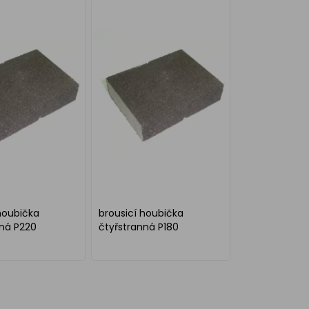
houbička
brousicí houbička
nná P220
čtyřstranná P180