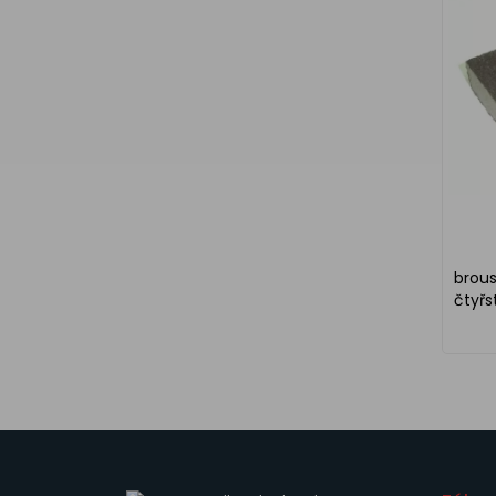
brous
čtyř