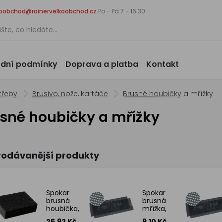
koobchod@rainervelkoobchod.cz
Po - Pá 7 - 16:30
dní podmínky
Doprava a platba
Kontakt
třeby
Brusivo, nože, kartáče
Brusné houbičky a mřížky
sné houbičky a mřížky
rodávanější produkty
Spokar
Spokar
brusná
brusná
houbička,
mřížka,
4stranná,
zrno
25.92 Kč
9.10 Kč