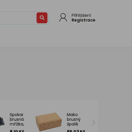
Přihlášení
Registrace
Spokar
Mako
brusná
brusný
mřížka,
špalík
zrno
korek,
9.10 Kč
65.03 Kč