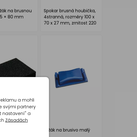
ržák na brusnou
Spokar brusná houbička,
25 × 80 mm
4stranná, rozměry 100 x
70 x 27 mm, zrnitost 220
reklamu a mohli
e svými partnery
t nastavení" a
ich
Zásadách
rusná houbička,
Držák na brusivo malý
 rozměry 100 x