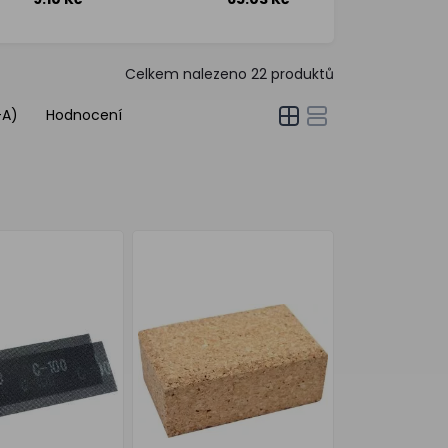
karbid
100 × 40
křemíku,
× 60 mm
93 × 280,
č. 120,
balení 10
Celkem nalezeno
22
produktů
ks
-A)
Hodnocení