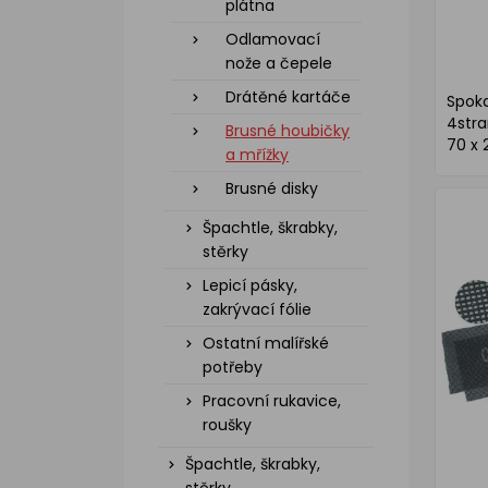
plátna
Odlamovací
nože a čepele
Drátěné kartáče
Spoka
4stra
Brusné houbičky
70 x 
a mřížky
Brusné disky
Špachtle, škrabky,
stěrky
Lepicí pásky,
zakrývací fólie
Ostatní malířské
potřeby
Pracovní rukavice,
roušky
Špachtle, škrabky,