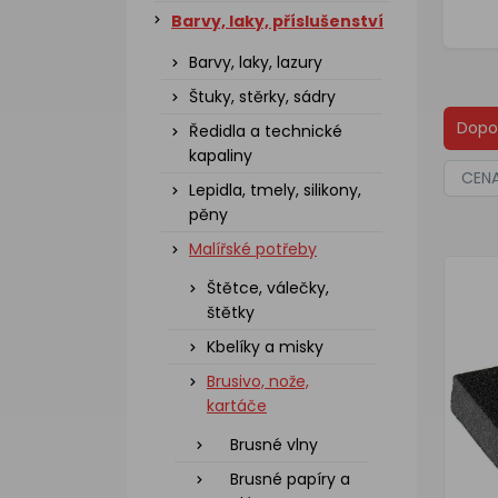
Barvy, laky, příslušenství
Barvy, laky, lazury
Štuky, stěrky, sádry
Dopo
Ředidla a technické
kapaliny
CEN
Lepidla, tmely, silikony,
pěny
Malířské potřeby
Štětce, válečky,
štětky
Kbelíky a misky
Brusivo, nože,
kartáče
Brusné vlny
Brusné papíry a