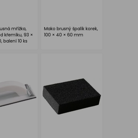
usná mřížka,
Mako brusný špalík korek,
id křemíku, 93 ×
100 × 40 × 60 mm
0, balení 10 ks