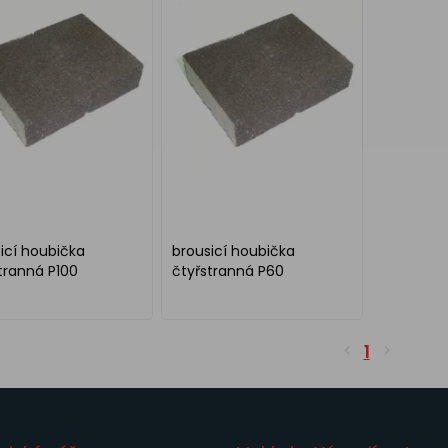
icí houbička
brousicí houbička
stranná P100
čtyřstranná P60
1