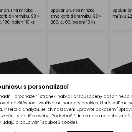
r brusná mřížka,
Spokar brusná mřížka,
Spokar d
karbid křemíku, 93 ×
zrno karbid křemíku, 93 ×
mřížku 2
. 100, balení 10 ks
280, č. 80, balení 10 ks
uhlasu s personalizací
dnili procházení stránek, nabídli přizpůsobený obsah nebo 
at návštěvnost, využíváme soubory cookies, které sdílíme s
, inzerci a analýzu. Jejich nastavení upravíte odkazem "Upravi
te změnit v patičce webu. Podrobnější informace najdete v naš
h údajů
a
používání souborů cookies
.
r brusná houbička,
Spokar brusná houbička,
Spokar b
nná, rozměry 100 x
4stranná, rozměry 100 x
4stranná,