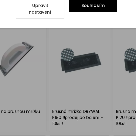
27 mm, zrnitost 180
70 x 27 mm, zrnitost 100
70 x 27 m
Upravit
Souhlasím
nastavení
 na brusnou mřížku
Brusná mřížka DRYWAL
Brusná m
P180 !!prodej po balení -
P120 !!pro
10ks!!
10ks!!