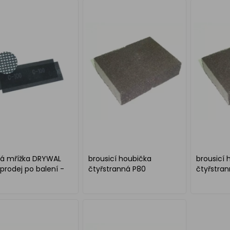
ná mřížka DRYWAL
brousicí houbička
brousicí 
!prodej po balení -
čtyřstranná P80
čtyřstra
!!