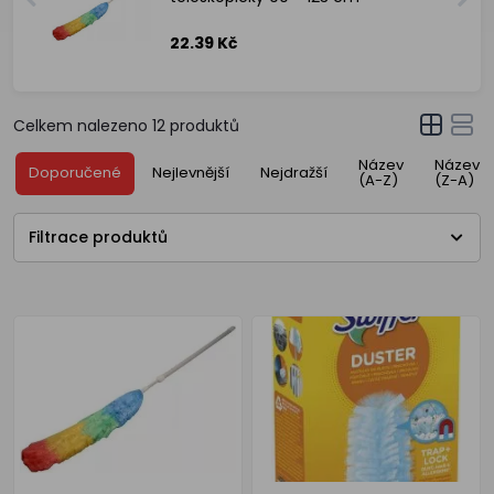
22.39 Kč
Celkem nalezeno
12
produktů
Název
Název
Doporučené
Nejlevnější
Nejdražší
(A-Z)
(Z-A)
Filtrace produktů