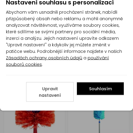
Nastavení souhlasu s personalizací
Pronto Duster prachovka
Pronto Duster prachovka
Abychom vám usnadnili procházení stránek, nabídli
náhradní náplň 5 kusů
kartáč komplet 1 kus
přizpůsobený obsah nebo reklamu a mohli anonymně
analyzovat návštěvnost, využíváme soubory cookies,
které sdílíme se svými partnery pro sociální média,
inzerci a analýzu. Jejich nastavení upravíte odkazem
"Upravit nastavení" a kdykoliv jej můžete změnit v
patičce webu. Podrobnější informace najdete v našich
Zásadách ochrany osobních údajů
a
používání
souborů cookies
.
Spokar Bobina prachovka
Oprašovač stropní s
bílá, 42 × 40 cm
teleskopem 75/150 cm
Upravit
Souhlasím
nastavení