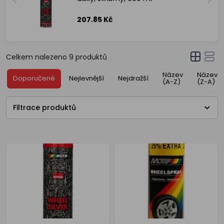
207.85 Kč
Celkem nalezeno
9
produktů
Název
Název
Doporučené
Nejlevnější
Nejdražší
(A-Z)
(Z-A)
Filtrace produktů