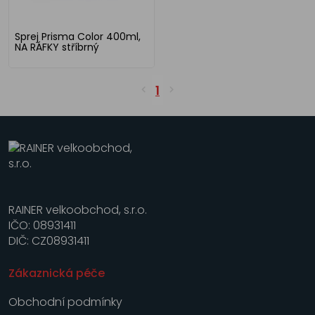
Sprej Prisma Color 400ml,
NA RÁFKY stříbrný
1
RAINER velkoobchod, s.r.o.
IČO: 08931411
DIČ: CZ08931411
Zákaznická péče
Obchodní podmínky