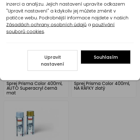
inzerci a analýzu. Jejich nastavení upravíte odkazem
Motip 04007 sprej na disky
Max Color barva na disky
"Upravit nastavení" a kdykoliv jej můžete změnit v
stříbrný, 500 ml
kol, stříbrný, 400 ml
patičce webu. Podrobnější informace najdete v našich
Zásadách ochrany osobních údajů
a
používání
souborů cookies
.
Upravit
Souhlasím
nastavení
Sprej Prisma Color 400ml,
Sprej Prisma Color 400ml,
AUTO Superacryl černá
NA RÁFKY zlatý
mat