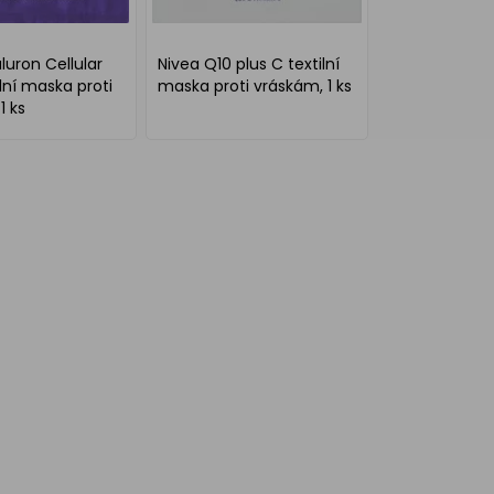
luron Cellular
Nivea Q10 plus C textilní
tilní maska proti
maska proti vráskám, 1 ks
1 ks