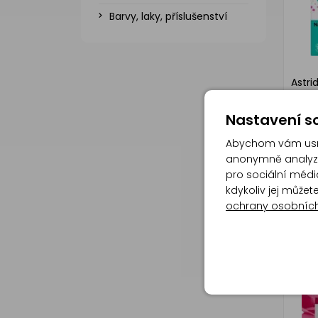
Barvy, laky, příslušenství
Astri
nápla
tečká
Nastavení so
Abychom vám usna
anonymně analyzov
pro sociální média
kdykoliv jej může
ochrany osobníc