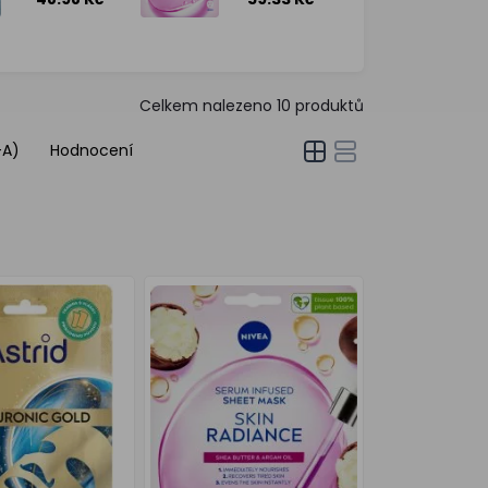
maska 1 ks
maska, 1 ks
Celkem nalezeno
10
produktů
-A)
Hodnocení