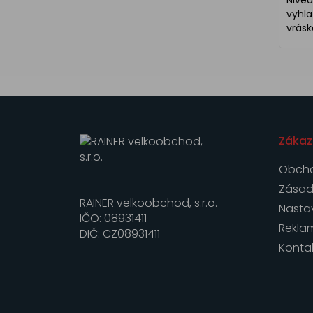
Nivea
vyhla
vrásk
Zákaz
Obcho
Zásad
RAINER velkoobchod, s.r.o.
Nasta
IČO: 08931411
Rekla
DIČ: CZ08931411
Konta