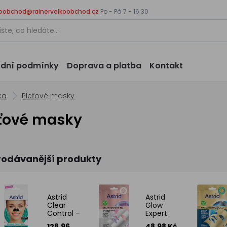
koobchod@rainervelkoobchod.cz
Po - Pá 7 - 16:30
dní podmínky
Doprava a platba
Kontakt
ka
Pleťové masky
ťové masky
rodávanější produkty
Astrid
Astrid
Clear
Glow
Control –
Expert
náplasti
4D
128.96
48.98 Kč