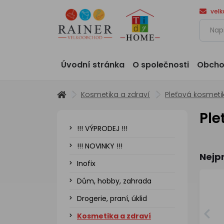
vel
Úvodní stránka
O společnosti
Obcho
Kosmetika a zdraví
Pleťová kosmeti
Ple
!!! VÝPRODEJ !!!
!!! NOVINKY !!!
Nejp
Inofix
Dům, hobby, zahrada
Drogerie, praní, úklid
Kosmetika a zdraví