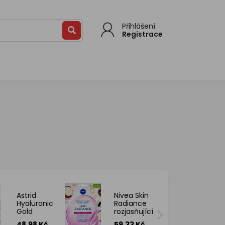
Přihlášení
Registrace
Astrid
Nivea Skin
Hyaluronic
Radiance
Gold
rozjasňující
textilní
textilní
48.98 Kč
59.33 Kč