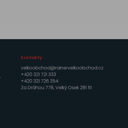
Kontakty
velkoobchod@rainervelkoobchod.cz
+420 321 721 333
e
+420 321 726 354
Za Dráhou 778, Velký Osek 281 51