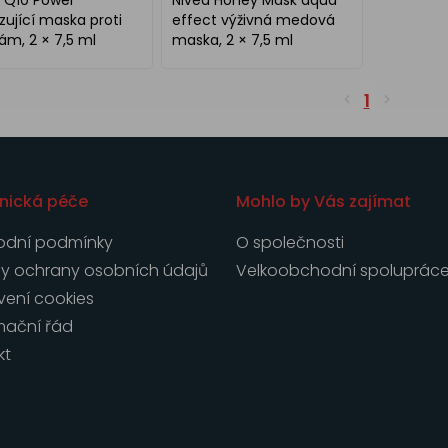
 Q10 Power
Nivea Honey Mask aqua
zující maska proti
effect výživná medová
ám, 2 × 7,5 ml
maska, 2 × 7,5 ml
1
nická péče
Mohlo by Vás zajímat
dní podmínky
O společnosti
y ochrany osobních údajů
Velkoobchodní spoluprác
vení cookies
mační řád
kt