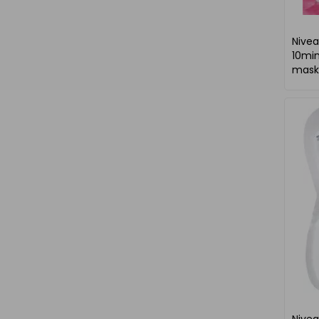
Nive
10mi
maska