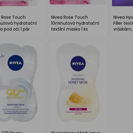
a Rose Touch
Nivea Rose Touch
Nivea Hya
nutová hydratační
10minutová hydratační
Filler tex
 pod oči 1 pár
textilní maska 1 ks
vráskám, 