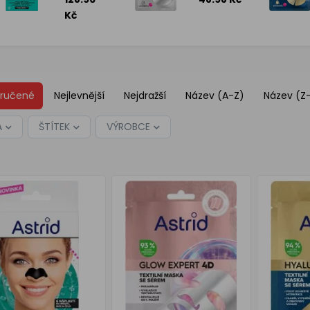
proti
textilní
černým
pleťová
Kč
tečkám
maska, 1
(6 ks)
ks
ručené
Nejlevnější
Nejdražší
Název (A-Z)
Název (Z
A
ŠTÍTEK
VÝROBCE