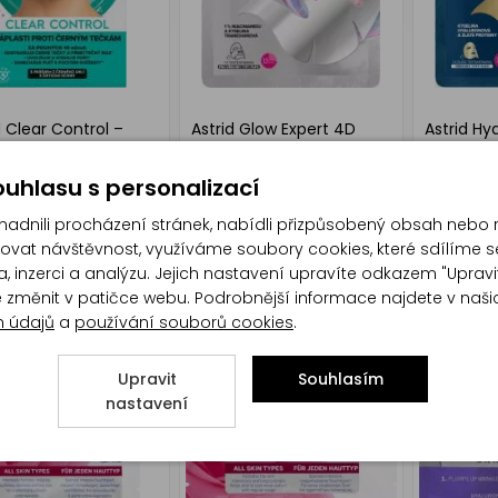
d Clear Control –
Astrid Glow Expert 4D
Astrid Hy
sti proti černým
textilní pleťová maska, 1
textilní m
m (6 ks)
ks
uhlasu s personalizací
dnili procházení stránek, nabídli přizpůsobený obsah nebo 
at návštěvnost, využíváme soubory cookies, které sdílíme s
, inzerci a analýzu. Jejich nastavení upravíte odkazem "Upravi
te změnit v patičce webu. Podrobnější informace najdete v naš
h údajů
a
používání souborů cookies
.
Upravit
Souhlasím
nastavení