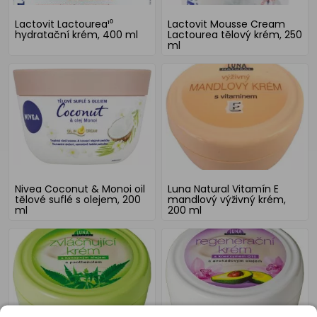
Lactovit Lactourea¹⁰
Lactovit Mousse Cream
hydratační krém, 400 ml
Lactourea tělový krém, 250
ml
Nivea Coconut & Monoi oil
Luna Natural Vitamín E
tělové suflé s olejem, 200
mandlový výživný krém,
ml
200 ml