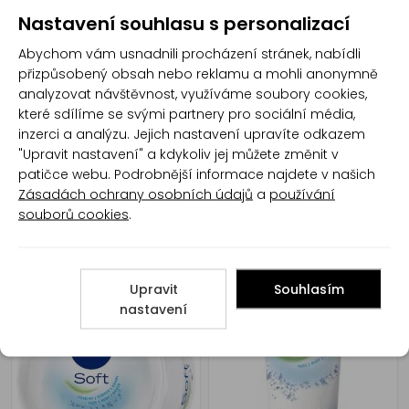
Nastavení souhlasu s personalizací
Luna zvláčňující krém s
Luna regenerační krém s
Abychom vám usnadnili procházení stránek, nabídli
konopným olejem a
koenzymem Q10 a
přizpůsobený obsah nebo reklamu a mohli anonymně
panthenolem, 200 ml
avokádem, 200 ml
analyzovat návštěvnost, využíváme soubory cookies,
které sdílíme se svými partnery pro sociální média,
inzerci a analýzu. Jejich nastavení upravíte odkazem
"Upravit nastavení" a kdykoliv jej můžete změnit v
patičce webu. Podrobnější informace najdete v našich
Zásadách ochrany osobních údajů
a
používání
souborů cookies
.
Nivea Men Sensitive
Nivea Creme krém, 400 ml
pánský pleťový krém, 75 ml
Upravit
Souhlasím
nastavení