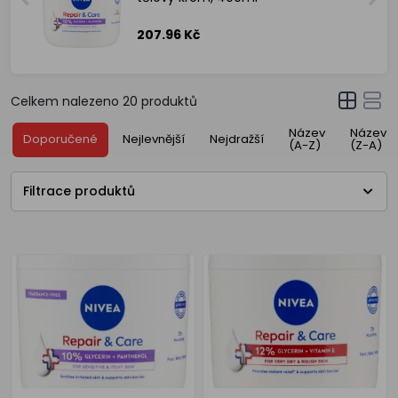
207.96 Kč
Celkem nalezeno
20
produktů
Název
Název
Doporučené
Nejlevnější
Nejdražší
(A-Z)
(Z-A)
Filtrace produktů