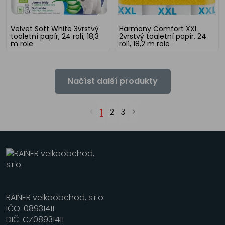
Velvet Soft White 3vrstvý
Harmony Comfort XXL
toaletní papír, 24 rolí, 18,3
2vrstvý toaletní papír, 24
m role
rolí, 18,2 m role
Načíst další produkty
1
2
3
RAINER velkoobchod, s.r.o.
IČO: 08931411
DIČ: CZ08931411