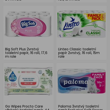
Big Soft Plus 2vrstvý
Linteo Classic toaletní
toaletní papír, 16 rolí, 17,6
papír 2vrstvý, 16 rolí, 15m
m role
role
Go Wipes Procto Care
Paloma 3vrstvý toaletní
vlhčený toaletní papír, 44
papír Exclusive Soft Decor,