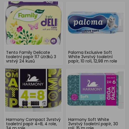
Tento Family Delicate
Paloma Exclusive Soft
toaletní papír 117 útržků 3
White 3vrstvý toaletní
vrstvý 24 kusů
papír, 10 rolí, 12,98 m role
Harmony Compact 3vrstvý
Harmony Soft White
toaletní papír 4=8, 4 role,
3vrstvý toaletní papír, 30
34 m role
rolí, 15 m role