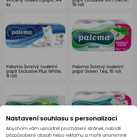
ks
16 rolí
Paloma 3vrstvý toaletní
Paloma 3vrstvý toaletní
papír Exclusive Plus White,
papír Green Tea, 16 rolí
8 rolí
Nastavení souhlasu s personalizací
Abychom vám usnadnili procházení stránek, nabídli
přizpůsobený obsah nebo reklamu a mohli anonymně