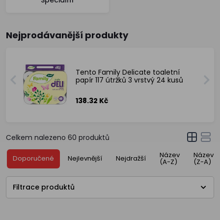
Speciální
Nejprodávanější produkty
Tento Family Delicate toaletní
papír 117 útržků 3 vrstvý 24 kusů
138.32 Kč
Celkem nalezeno
60
produktů
Název
Název
Doporučené
Nejlevnější
Nejdražší
(A-Z)
(Z-A)
Filtrace produktů