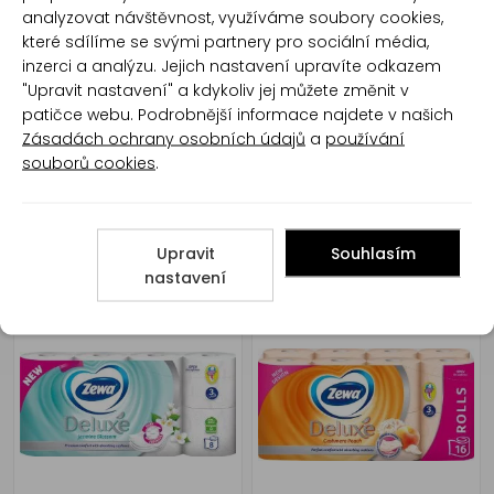
Paloma 3vrstvý toaletní
Paloma 3vrstvý toaletní
analyzovat návštěvnost, využíváme soubory cookies,
papír Green Tea, 10 rolí
papír Pure White, 16 rolí
které sdílíme se svými partnery pro sociální média,
inzerci a analýzu. Jejich nastavení upravíte odkazem
"Upravit nastavení" a kdykoliv jej můžete změnit v
patičce webu. Podrobnější informace najdete v našich
Zásadách ochrany osobních údajů
a
používání
souborů cookies
.
Upravit
Souhlasím
Paloma 3vrstvý toaletní
Zewa Deluxe Lavender
papír Pure White, 10 rolí
Dreams 3vrstvý toaletní
nastavení
papír, 8 rolí, 19,3 m role