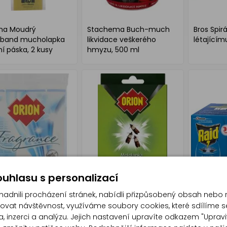
rna Moudrý
Stachema Buch-much
Bros Spirá
oband mucholapka
likvidace veškerého
létajícím
í páska, 2 kusy
hmyzu, 500 ml
uhlasu s personalizací
dnili procházení stránek, nabídli přizpůsobený obsah nebo 
at návštěvnost, využíváme soubory cookies, které sdílíme s
, inzerci a analýzu. Jejich nastavení upravíte odkazem "Upravi