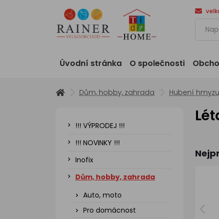
vel
Úvodní stránka
O společnosti
Obcho
Dům, hobby, zahrada
Hubení hmyz
Lét
!!! VÝPRODEJ !!!
!!! NOVINKY !!!
Nejp
Inofix
Dům, hobby, zahrada
Auto, moto
Pro domácnost