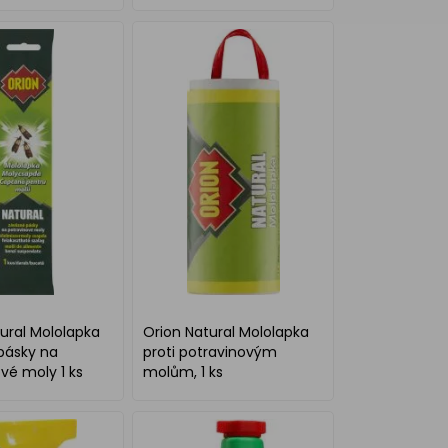
ural Mololapka
Orion Natural Mololapka
pásky na
proti potravinovým
vé moly 1 ks
molům, 1 ks