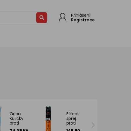
Přihlášení
Registrace
Orion
Effect
Kuličky
sprej
proti
proti
molům
vosám a
74.05 Kč
148.90