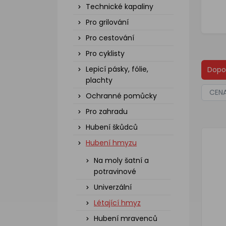
Technické kapaliny
Pro grilování
Pro cestování
Pro cyklisty
Lepicí pásky, fólie,
Dopo
plachty
CEN
Ochranné pomůcky
Pro zahradu
Hubení škůdců
Hubení hmyzu
Na moly šatní a
potravinové
Univerzální
Létající hmyz
Hubení mravenců