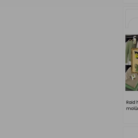
Raid 
molům