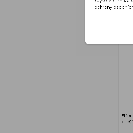
Orion
kdykoliv jej může
prot
ochrany osobníc
čisté
Effec
a srš