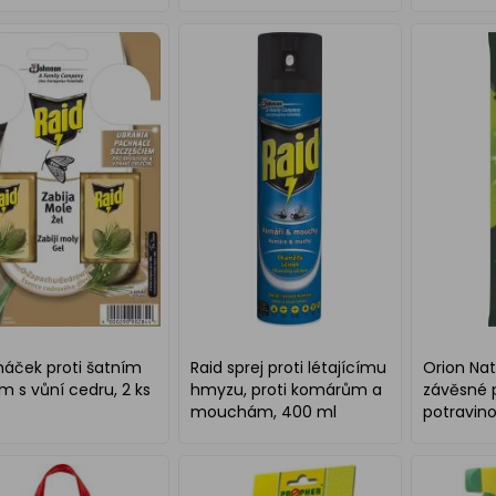
háček proti šatním
Raid sprej proti létajícímu
Orion Nat
 s vůní cedru, 2 ks
hmyzu, proti komárům a
závěsné 
mouchám, 400 ml
potravino