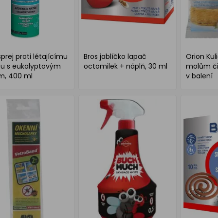
sprej proti létajícímu
Bros jablíčko lapač
Orion Kuli
u s eukalyptovým
octomilek + náplň, 30 ml
molům čis
m, 400 ml
v balení