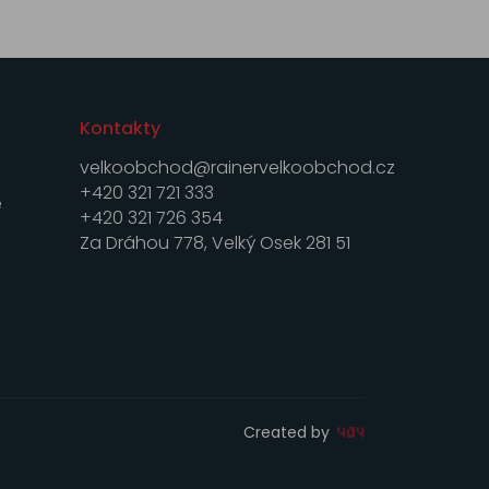
Kontakty
velkoobchod@rainervelkoobchod.cz
+420 321 721 333
e
+420 321 726 354
Za Dráhou 778, Velký Osek 281 51
Created by