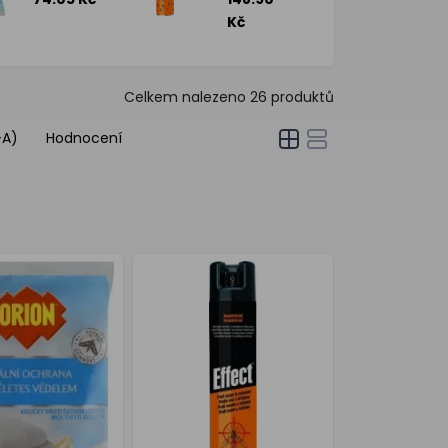
čisté
sršňům,
prádlo,
400 ml
Kč
20 ks v
balení
Celkem nalezeno
26
produktů
-A)
Hodnocení