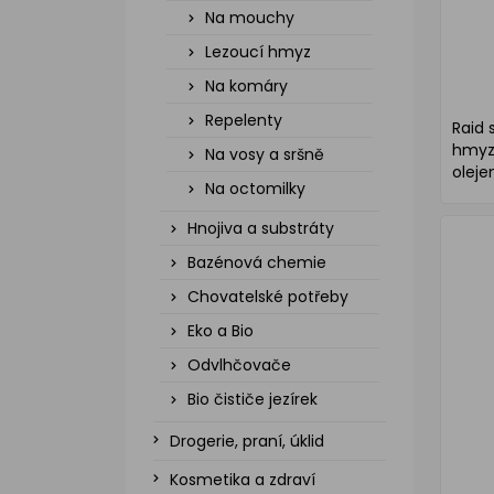
Na mouchy
Lezoucí hmyz
Na komáry
Repelenty
Raid 
hmyz
Na vosy a sršně
oleje
Na octomilky
Hnojiva a substráty
Bazénová chemie
Chovatelské potřeby
Eko a Bio
Odvlhčovače
Bio čističe jezírek
Drogerie, praní, úklid
Kosmetika a zdraví