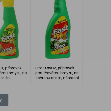
 K, přípravek
Prost Fast M, přípravek
avému hmyzu, na
proti žravému hmyzu, na
ostlin,
ochranu rostlin, náhradní
ač, 250 ml
náplň, 500 ml
y