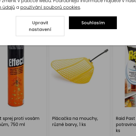
 Fragrance Kolíčky
Orion Natural Feromon,
Raid elek
te změnit v patičce webu. Podrobnější informace najdete v naš
i molům vůně
lapač potravinových
s tekutou
h údajů
a
používání souborů cookies
.
ho prádla 2 ks
molů, 2 kusy v balení
komárům, 
ml
Upravit
Souhlasím
nastavení
t sprej proti vosám
Plácačka na mouchy,
Raid Past 
ňům, 750 ml
různé barvy, 1 ks
potravin
ks