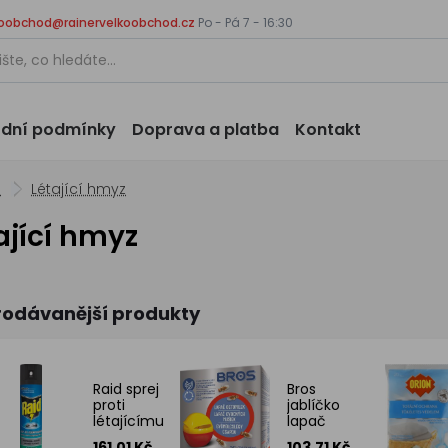
koobchod@rainervelkoobchod.cz
Po - Pá 7 - 16:30
dní podmínky
Doprava a platba
Kontakt
u
Létající hmyz
ající hmyz
rodávanější produkty
Raid sprej
Bros
proti
jablíčko
létajícímu
lapač
hmyzu s
octomilek
161.01 Kč
103.71 Kč