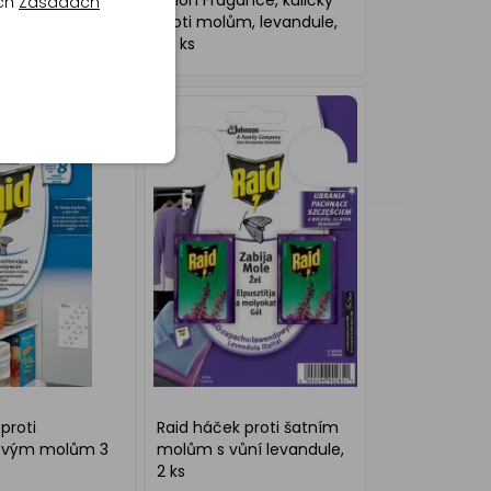
trický odpařovač
Orion Fragance, kuličky
ich
Zásadách
 náplní proti
proti molům, levandule,
30 nocí, 1+21
20 ks
proti
Raid háček proti šatním
ovým molům 3
molům s vůní levandule,
2 ks