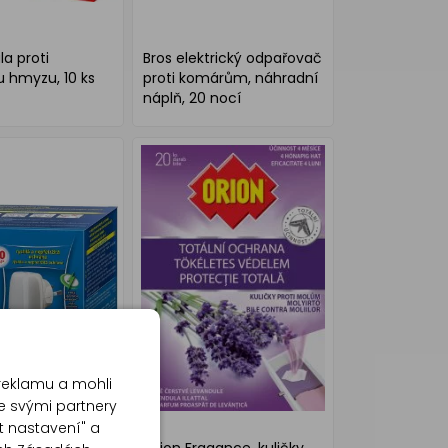
la proti
Bros elektrický odpařovač
u hmyzu, 10 ks
proti komárům, náhradní
náplň, 20 nocí
reklamu a mohli
e svými partnery
t nastavení" a