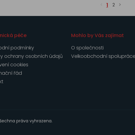
1
2
nická péče
Mohlo by Vás zajímat
dní podmínky
O společnosti
y ochrany osobních údajů
Velkoobchodní spoluprác
vení cookies
mační řád
kt
Všechna práva vyhrazena.