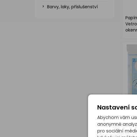
Barvy, laky, příslušenství
Papí
Vetr
okenn
Nastavení so
Abychom vám usna
anonymně analyzov
pro sociální média