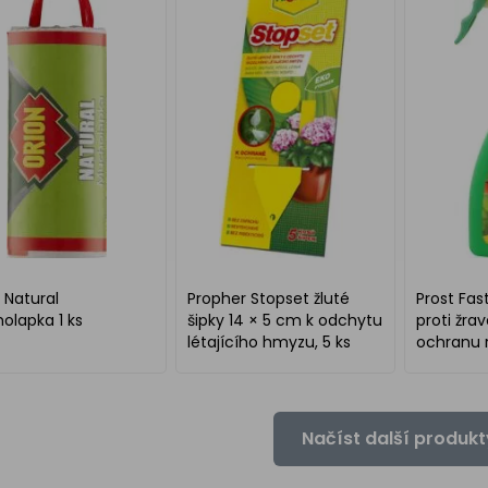
 Natural
Propher Stopset žluté
Prost Fast
lapka 1 ks
šipky 14 × 5 cm k odchytu
proti žr
létajícího hmyzu, 5 ks
ochranu r
rozprašov
Načíst další produkt