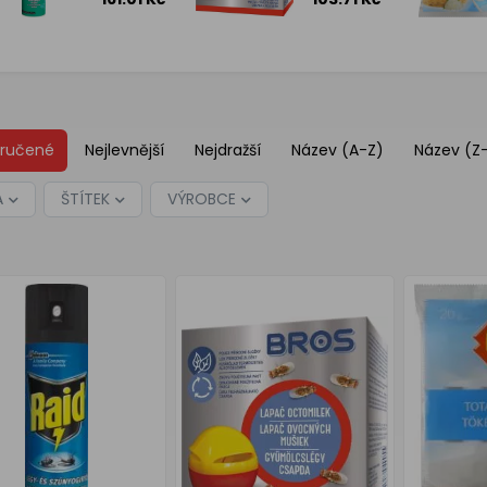
eukalyptovým
+ náplň,
olejem, 400
30 ml
ml
ručené
Nejlevnější
Nejdražší
Název (A-Z)
Název (Z
A
ŠTÍTEK
VÝROBCE