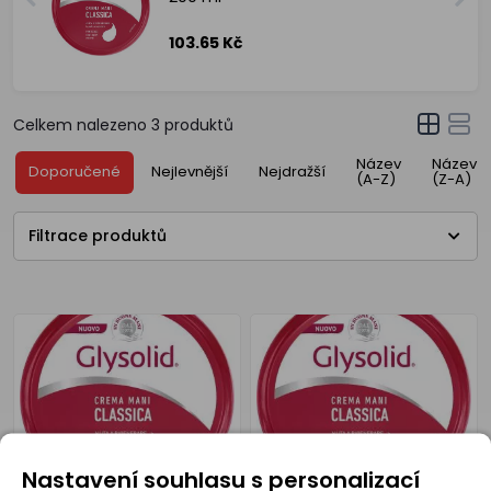
103.65 Kč
Celkem nalezeno
3
produktů
Název
Název
Doporučené
Nejlevnější
Nejdražší
(A-Z)
(Z-A)
Filtrace produktů
Nastavení souhlasu s personalizací