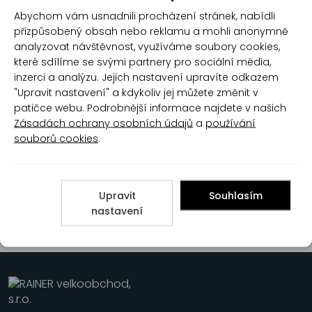
Glysolid krém na ruce
Glysolid krém na ruce
Abychom vám usnadnili procházení stránek, nabídli
Classica, 200 ml
Classica, 100 ml
přizpůsobený obsah nebo reklamu a mohli anonymně
analyzovat návštěvnost, využíváme soubory cookies,
které sdílíme se svými partnery pro sociální média,
inzerci a analýzu. Jejich nastavení upravíte odkazem
"Upravit nastavení" a kdykoliv jej můžete změnit v
patičce webu. Podrobnější informace najdete v našich
Zásadách ochrany osobních údajů
a
používání
souborů cookies
.
Glysolid krém na ruce
Classica, tuba 100 ml
Upravit
Souhlasím
nastavení
1