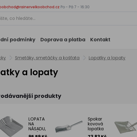
koobchod@rainervelkoobchod.cz
Po - Pá 7 - 16:30
dní podmínky
Doprava a platba
Kontakt
cky
Smetáky, smetáčky a košťata
Lopatky a lopaty
atky a lopaty
rodávanější produkty
LOPATA
Spokar
NA
kovová
NÁSADU,
lopatka
HLINÍK
malá,
95.59 Kč
73.83 Kč