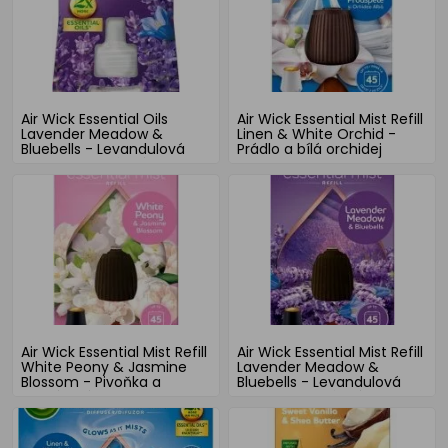
Air Wick Essential Oils
Air Wick Essential Mist Refill
Lavender Meadow &
Linen & White Orchid -
Bluebells - Levandulová
Prádlo a bílá orchidej
louka a modré kvítky,
osvěžovač vzduchu
elektrický osvěžovač
náhradní náplň 20 ml
náhradní náplň 19 ml
Air Wick Essential Mist Refill
Air Wick Essential Mist Refill
White Peony & Jasmine
Lavender Meadow &
Blossom - Pivoňka a
Bluebells - Levandulová
jasmínový květ osvěžovač
louka a modré kvítky
vzduchu náhradní náplň
osvěžovač vzduchu
20 ml
náhradní náplň 20 ml