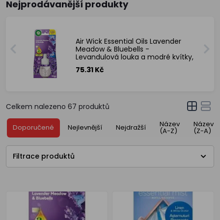
Nejprodávanější produkty
Air Wick Essential Oils Lavender
Meadow & Bluebells -
Levandulová louka a modré kvítky,
elektrický osvěžovač náhradní
75.31 Kč
náplň 19 ml
Celkem nalezeno
67
produktů
Název
Název
Doporučené
Nejlevnější
Nejdražší
(A-Z)
(Z-A)
Filtrace produktů