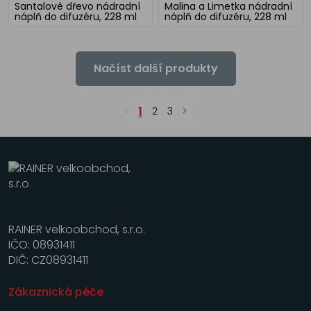
Santalové dřevo nádradní
Malina a Limetka nádradní
náplň do difuzéru, 228 ml
náplň do difuzéru, 228 ml
Načíst další produkty
1
2
3
RAINER velkoobchod, s.r.o.
IČO: 08931411
DIČ: CZ08931411
Zákaznická péče