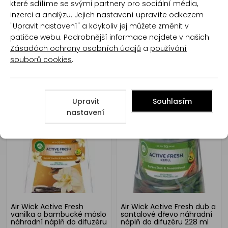
které sdílíme se svými partnery pro sociální média,
19 ml
inzerci a analýzu. Jejich nastavení upravíte odkazem
"Upravit nastavení" a kdykoliv jej můžete změnit v
patičce webu. Podrobnější informace najdete v našich
Zásadách ochrany osobních údajů
a
používání
souborů cookies
.
Air Wick Essential Oils Blue
Air Wick Active Fresh
Eucalyptus & Eukalyptus a
prádlo a bílá orchidej
Upravit
Souhlasím
cedr elektrický osvěžovač
náhradní náplň do difuzéru
vzduchu komplet 19 ml
228 ml
nastavení
Air Wick Active Fresh
Air Wick Active Fresh dub a
vanilka a bambucké máslo
santalové dřevo náhradní
náhradní náplň do difuzéru
náplň do difuzéru 228 ml