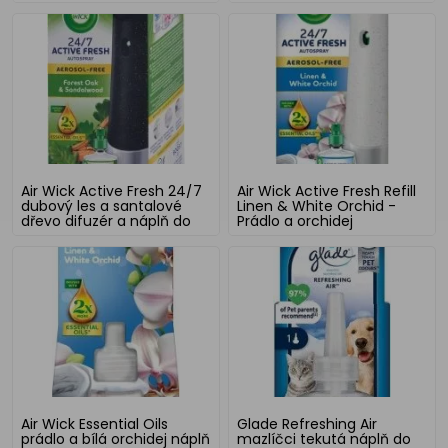
228 ml
Air Wick Active Fresh 24/7
Air Wick Active Fresh Refill
dubový les a santalové
Linen & White Orchid -
dřevo difuzér a náplň do
Prádlo a orchidej
osvěžovače vzduchu 228
automatický osvěžovač
ml
komplet 228 ml
Air Wick Essential Oils
Glade Refreshing Air
prádlo a bílá orchidej náplň
mazlíčci tekutá náplň do