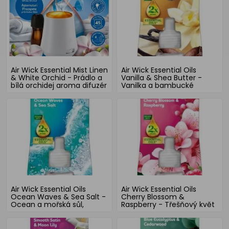
Air Wick Essential Mist Linen
Air Wick Essential Oils
& White Orchid - Prádlo a
Vanilla & Shea Butter -
bílá orchidej aroma difuzér
Vanilka a bambucké
komplet 20 ml
máslo, elektrický
osvěžovač náhradní náplň
19 ml
Air Wick Essential Oils
Air Wick Essential Oils
Ocean Waves & Sea Salt -
Cherry Blossom &
Ocean a mořská sůl,
Raspberry - Třešňový květ
elektrický osvěžovač
a malina, elektrický
náhradní náplň 19 ml
osvěžovač náhradní náplň
19 ml