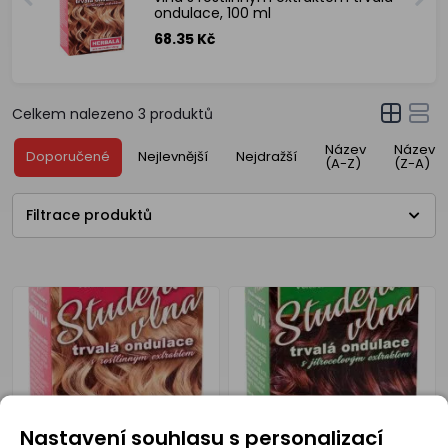
ondulace, 100 ml
68.35 Kč
Celkem nalezeno
3
produktů
Název
Název
Doporučené
Nejlevnější
Nejdražší
(A-Z)
(Z-A)
Filtrace produktů
Nastavení souhlasu s personalizací