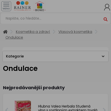
MENU
Kosmetika a zdraví
Vlasová kosmetika
Ondulace
Kategorie
Ondulace
Nejprodávanější produkty
Hlubna Valea Herbala Studená
vlna s rostlinným extraktem trvalá