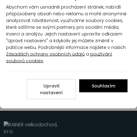
Hlubna Valea Herbala
Hlubna Valea Jita Studená
Abychom vám usnadnili procházení stránek, nabídli
Studená vlna s rostlinným
vlna trvalá ondulace s
přizpůsobený obsah nebo reklamu a mohli anonymně
extraktem trvalá ondulace,
jitrocelovým extraktem,
100 ml
100 ml
analyzovat návštěvnost, využíváme soubory cookies,
které sdílíme se svými partnery pro sociální média,
inzerci a analýzu. Jejich nastavení upravíte odkazem
"Upravit nastavení" a kdykoliv jej můžete změnit v
patičce webu. Podrobnější informace najdete v našich
Zásadách ochrany osobních údajů
a
používání
souborů cookies
.
Hlubna Valea Azuela
studená vlna trvalá
ondulace, 100 ml + fixatér
Upravit
Souhlasím
100 ml
nastavení
1