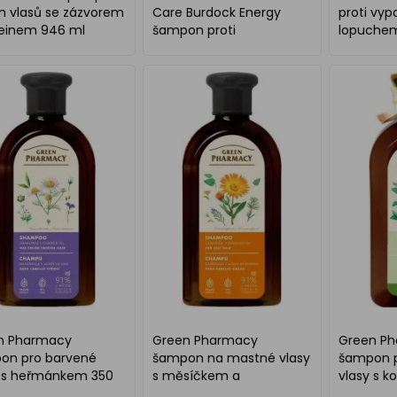
m vlasů se zázvorem
Care Burdock Energy
proti vyp
feinem 946 ml
šampon proti
lopuchem
vypadávání vlasů 946 ml
ml
n Pharmacy
Green Pharmacy
Green P
on pro barvené
šampon na mastné vlasy
šampon p
y s heřmánkem 350
s měsíčkem a
vlasy s k
rozmarýnem 350 ml
lopuchem