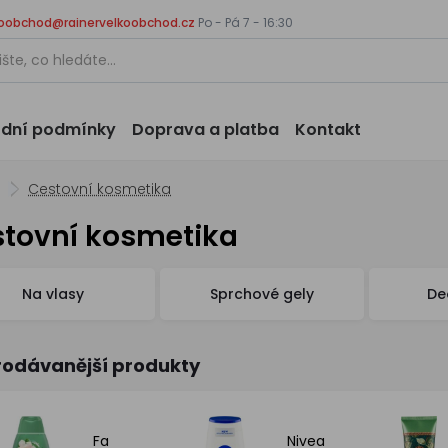
koobchod@rainervelkoobchod.cz
Po - Pá 7 - 16:30
dní podmínky
Doprava a platba
Kontakt
Cestovní kosmetika
tovní kosmetika
Na vlasy
Sprchové gely
De
rodávanější produkty
Fa
Nivea