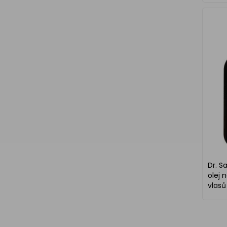
Dr. S
olej 
vlasů