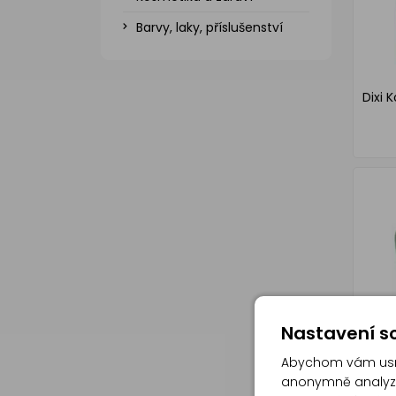
Barvy, laky, příslušenství
Dixi 
Nastavení so
Abychom vám usna
anonymně analyzov