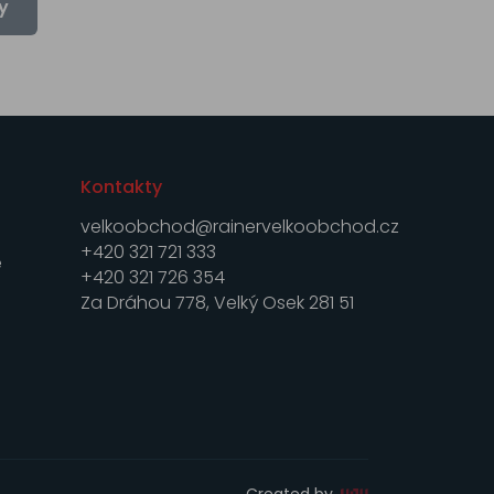
y
Kontakty
velkoobchod@rainervelkoobchod.cz
+420 321 721 333
e
+420 321 726 354
Za Dráhou 778, Velký Osek 281 51