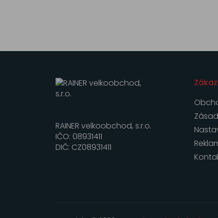
Zákaz
Obcho
Zásad
RAINER velkoobchod, s.r.o.
Nasta
IČO: 08931411
Rekla
DIČ: CZ08931411
Konta