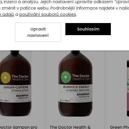
, inzerci a analýzu. Jejich nastavení upravíte odkazem "Upravi
te změnit v patičce webu. Podrobnější informace najdete v naš
h údajů
a
používání souborů cookies
.
Kopřiva šampon pro
Alpecin Black Edition
The Docto
ny typy vlasů 100
šampon na vlasy s
Ichtyol š
kofeinem C1, 375 ml
nadměrn
Upravit
Souhlasím
mazu a p
nastavení
ml
Doctor šampon pro
The Doctor Health &
Green Pha