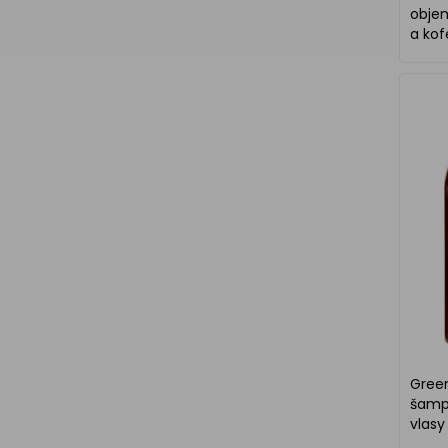
obje
a ko
Gree
šamp
vlas
ml