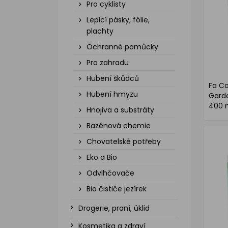
Pro cyklisty
Lepicí pásky, fólie,
plachty
Ochranné pomůcky
Pro zahradu
Hubení škůdců
Fa C
Hubení hmyzu
Garde
400 
Hnojiva a substráty
Bazénová chemie
Chovatelské potřeby
Eko a Bio
Odvlhčovače
Bio čističe jezírek
Drogerie, praní, úklid
Kosmetika a zdraví