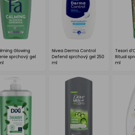
alming Glowing
Nivea Derma Control
Tesori d’
nie sprchový gel
Defend sprchový gel 250
Ritual sp
ml
ml
ml