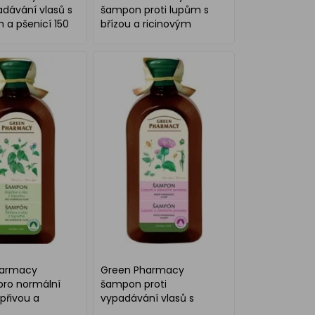
adávání vlasů s
šampon proti lupům s
 a pšenicí 150
břízou a ricinovým
olejem 350 ml
harmacy
Green Pharmacy
ro normální
šampon proti
opřivou a
vypadávání vlasů s
 350 ml
lopuchem a pšenicí 350