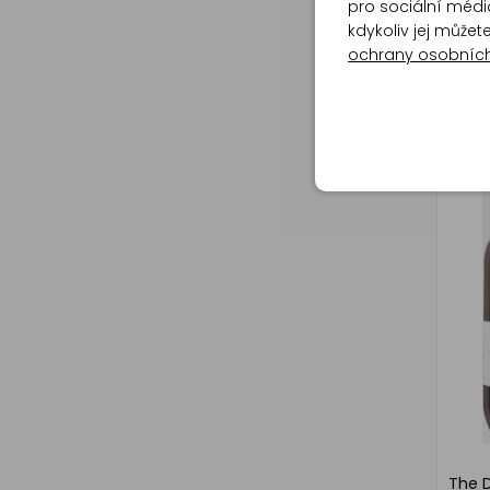
pro sociální média
kdykoliv jej může
ochrany osobníc
Dixi 
všech
ml
The 