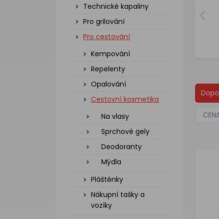
Technické kapaliny
Pro grilování
Pro cestování
Kempování
Repelenty
Opalování
Dopo
Cestovní kosmetika
CEN
Na vlasy
Sprchové gely
Deodoranty
Mýdla
Pláštěnky
Nákupní tašky a
vozíky