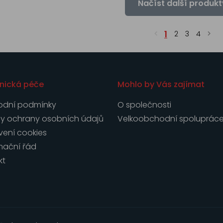
Načíst další produkt
1
2
3
4
nická péče
Mohlo by Vás zajímat
dní podmínky
O společnosti
y ochrany osobních údajů
Velkoobchodní spoluprác
vení cookies
mační řád
kt