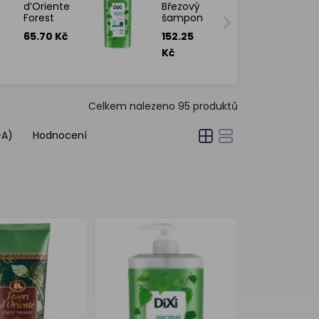
d’Oriente
Březový
Forest
šampon
Ritual
1 l
65.70 Kč
152.25
sprchový
gel, 250
Kč
ml
Celkem nalezeno
95
produktů
-A)
Hodnocení