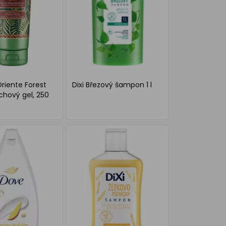
Oriente Forest
Dixi Březový šampon 1 l
rchový gel, 250