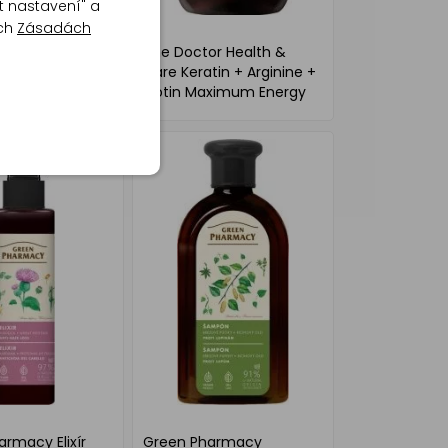
t nastavení" a
ich
Zásadách
r Tar with
The Doctor Health &
ampo proti
Care Keratin + Arginine +
ému tvoření
Biotin Maximum Energy
roti lupům, 946
keratinový šampon pro
posílení a lesk vlasů 946
ml
rmacy Elixír
Green Pharmacy