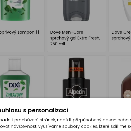
Kopřivový šampon 1 l
Dove Men+Care
Dove Cre
sprchový gel Extra Fresh,
sprchový 
250 mll
uhlasu s personalizací
dnili procházení stránek, nabídli přizpůsobený obsah nebo 
at návštěvnost, využíváme soubory cookies, které sdílíme s