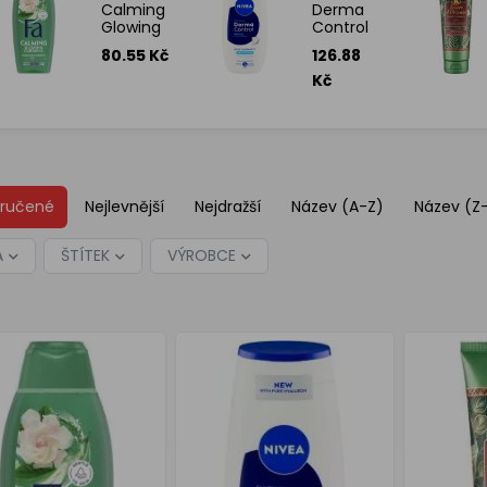
Calming
Derma
Glowing
Control
Gardenie
Defend
80.55 Kč
126.88
sprchový
sprchový
gel 400
gel 250
Kč
ml
ml
ručené
Nejlevnější
Nejdražší
Název (A-Z)
Název (Z
A
ŠTÍTEK
VÝROBCE